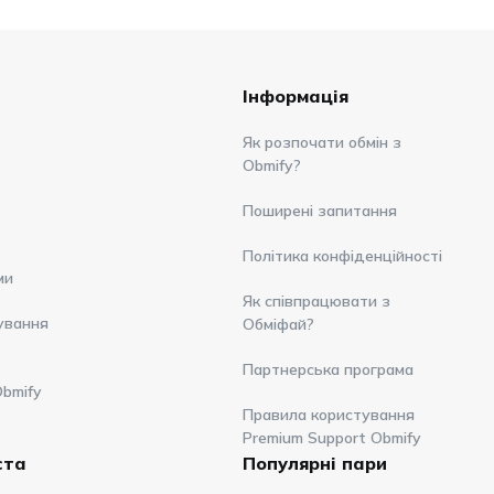
Інформація
Як розпочати обмін з
Obmify?
Поширені запитання
Політика конфіденційності
ми
Як співпрацювати з
ування
Обміфай?
Партнерська програма
Obmify
Правила користування
Premium Support Obmify
ста
Популярні пари