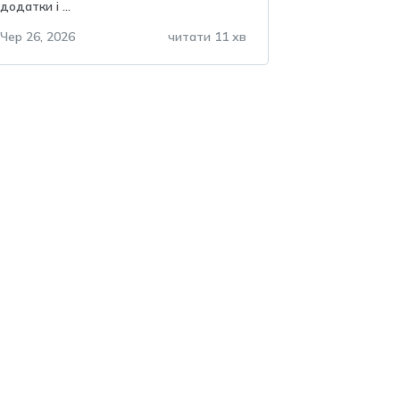
додатки і ...
не можна зберігати в
telegram?
Чер 26, 2026
читати 11 хв