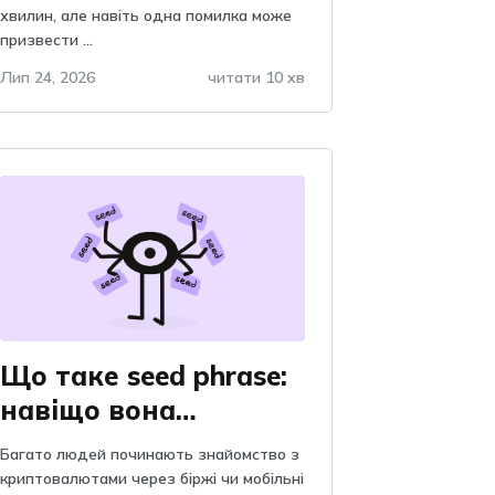
уникнути
хвилин, але навіть одна помилка може
призвести ...
Лип 24, 2026
читати 10 хв
Що таке seed phrase:
навіщо вона
потрібна, пояснення
Багато людей починають знайомство з
та важливість, чому
криптовалютами через біржі чи мобільні