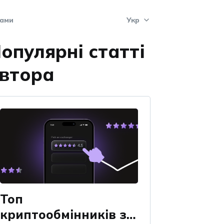
нами
Укр
опулярні статті
Укр
втора
Eng
Рус
Pol
Esp
Топ
криптообмінників за