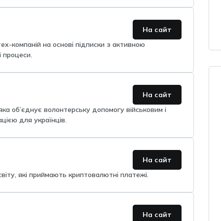
На сайт
тех-компаній на основі підписки з активною
і процеси.
На сайт
, яка об’єднує волонтерську допомогу військовим і
цією для українців.
На сайт
 світу, які приймають криптовалютні платежі.
На сайт