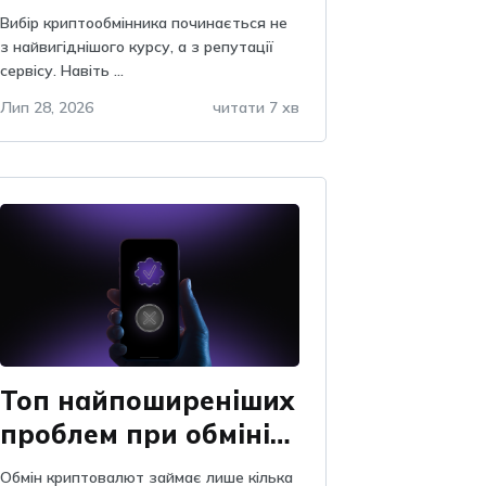
відгуками на Obmify
Вибір криптообмінника починається не
з найвигіднішого курсу, а з репутації
сервісу. Навіть ...
Лип 28, 2026
читати 7 хв
Топ найпоширеніших
проблем при обміні
криптовалют: як їх
Обмін криптовалют займає лише кілька