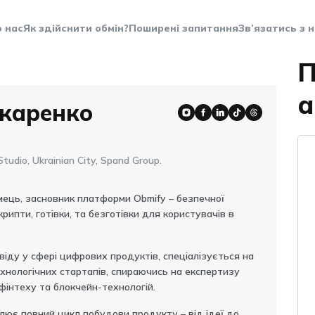
 нас
Як здійснити обмін?
Поширені запитання
Зв’язатись з 
П
а
каренко
tudio, Ukrainian City, Spand Group.
мець, засновник платформи Obmify – безпечної
рипти, готівки, та безготівки для користувачів в
віду у сфері цифрових продуктів, спеціалізується на
хнологічних стартапів, спираючись на експертизу
фінтеху та блокчейн-технологій.
лює повний цикл побудови продукту – від ідеї до