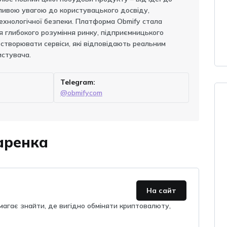
ливою увагою до користувацького досвіду,
технологічної безпеки. Платформа Obmify стала
 глибокого розуміння ринку, підприємницького
створювати сервіси, які відповідають реальним
истувача.
Telegram:
@obmifycom
аренка
На сайт
магає знайти, де вигідно обміняти криптовалюту,