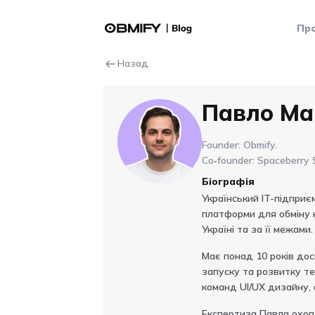
Про
Назад
Павло Ма
Founder: Obmify.
Co‑founder: Spaceberry S
Біографія
Український IT-підприє
платформи для обміну к
Україні та за її межами.
Має понад 10 років дос
запуску та розвитку те
команд UI/UX дизайну, 
Експертиза Павла охоп