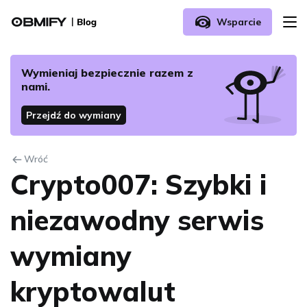
Wsparcie
O nas
Wymieniaj bezpiecznie razem z
nami.
Jak rozpocząć wymianę z Obmify?
Przejdź do wymiany
FAQ
Wróć
Crypto007: Szybki i
Skontaktuj się z nami
niezawodny serwis
wymiany
kryptowalut