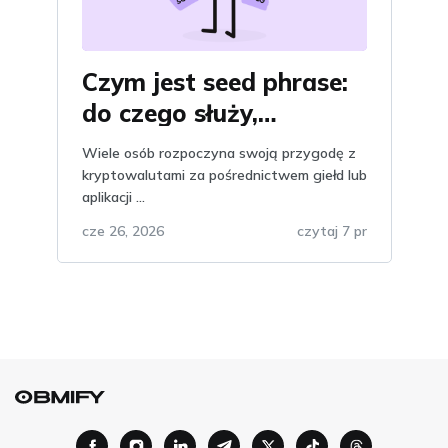
Czym jest seed phrase:
do czego służy,
wyjaśnienie i znaczenie,
Wiele osób rozpoczyna swoją przygodę z
dlaczego nie należy jej
kryptowalutami za pośrednictwem giełd lub
aplikacji ...
przechowywać w
telegramie?
cze 26, 2026
czytaj 7 pr