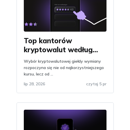
Top kantorów
kryptowalut według
opinii na Obmify
Wybór kryptowalutowej giełdy wymiany
rozpoczyna się nie od najkorzystniejszego
kursu, lecz od ...
lip 28, 2026
czytaj 5 pr