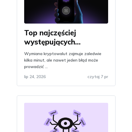
Top najczęściej
występujących
problemów przy
Wymiana kryptowalut zajmuje zaledwie
wymianie kryptowalut:
kilka minut, ale nawet jeden błąd może
prowadzić ...
jak ich uniknąć
lip 24, 2026
czytaj 7 pr