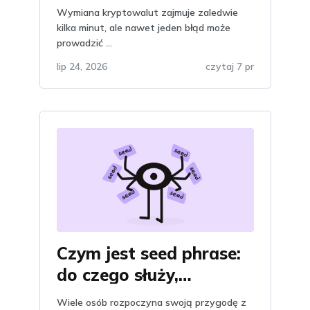
problemów przy
Wymiana kryptowalut zajmuje zaledwie
wymianie kryptowalut:
kilka minut, ale nawet jeden błąd może
prowadzić ...
jak ich uniknąć
lip 24, 2026
czytaj 7 pr
Czym jest seed phrase:
do czego służy,
wyjaśnienie i znaczenie,
Wiele osób rozpoczyna swoją przygodę z