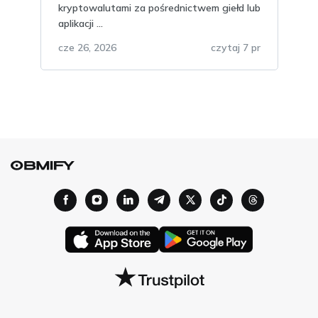
dlaczego nie należy jej
kryptowalutami za pośrednictwem giełd lub
aplikacji ...
przechowywać w
telegramie?
cze 26, 2026
czytaj 7 pr