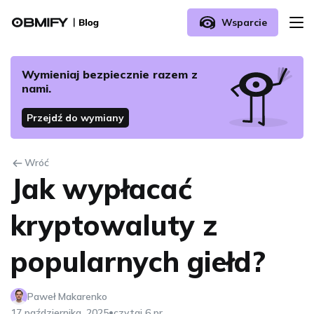
Wsparcie
O nas
Wymieniaj bezpiecznie razem z
nami.
Jak rozpocząć wymianę z Obmify?
Przejdź do wymiany
FAQ
Wróć
Jak wypłacać
Skontaktuj się z nami
kryptowaluty z
popularnych giełd?
Paweł Makarenko
•
17 października, 2025
czytaj 6 pr