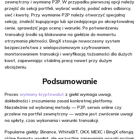
zewnętrzny i wymianę P2P. W przypadku pierwszej opcji należy
przejść do sekcji portfeli, wybrać walutę, podać adres odbiorcy,
sieć i kwotę. Przy wymianie P2P należy otworzyć specjalną
sekcję, znaleźć kupującego lub sprzedającego po akceptowalnej
cenie, sprawdzić jego ocenę i warunki. Po potwierdzeniu
transakcji środki są blokowane na giełdzie do momentu
otrzymania płatności. BingX stosuje nowoczesny system
bezpieczeństwa z wielopoziomowym szyfrowaniem,
monitorowaniem transakcji i weryfikacją tożsamości dla dużych
kwot, zapewniając stabilną pracę nawet przy dużym
obciążeniu.
Podsumowanie
Proces
wymiany kryptowalut
z giełd wymaga uwagi,
dokładności i zrozumienia zasad konkretnej platformy.
Niezależnie od wybranej metody — P2P, serwis online czy
przelew na portfel zewnętrzny — ważne jest zwrócenie uwagi
na opłaty, czas wykonania i warunki transakcji.
Popularne giełdy: Binance, WhiteBIT, OKX, MEXC i BingX oferują
różne formaty wypłat, ale wszystkie zapewniają wysoki poziom