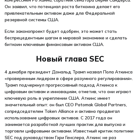
конгрессмен Ро Ханна, соратник сенатора Берни Сандерса.
Он заявил, что потенциал роста биткоина делает его
привлекательным активом даже для Федеральной
резервной системы США.
Если законопроект будет одобрен, это может стать
беспрецедентным шагом в мировой экономике и сделать
биткоин ключевым финансовым активом США.
Новый глава SEC
4 декабря президент Дональд Трамп назвал Пола Аткинса
«проверенным лидером в сфере разумного регулирования».
Трамп подчеркнул прогрессивный подход Аткинса к
цифровым активам и инновациям, отметив, что они играют
ключевую роль в укреплении США. Аткинс имеет
значительный опыт: он был CEO Patomak Global Partners,
сопредседателем Token Alliance и активно продвигал
использование цифровых активов. С 2017 года он
занимается разработкой лучших практик для выпуска и
торговли цифровыми активами. Известный критик политики
SEC под руководством Гэри Генслера, Аткинс не раз