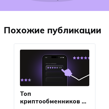
Похожие публикации
Топ
криптообменников по
отзывам на Obmify