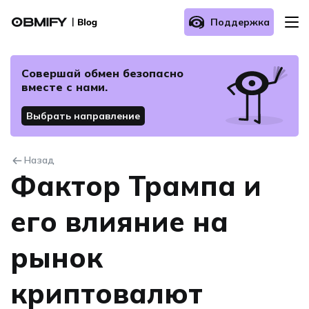
Поддержка
О нас
Совершай обмен безопасно
вместе с нами.
Как осуществить обмен?
Выбрать направление
Часто задаваемые вопросы
Назад
Фактор Трампа и
Связаться с нами
его влияние на
рынок
криптовалют