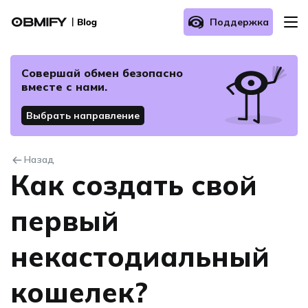
Поддержка
О нас
Совершай обмен безопасно
вместе с нами.
Как осуществить обмен?
Выбрать направление
Часто задаваемые вопросы
Назад
Как создать свой
Связаться с нами
первый
некастодиальный
кошелек?