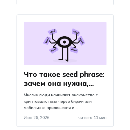
Что такое seed phrase:
зачем она нужна,
объяснение и
Многие люди начинают знакомство с
важность, почему
криптовалютами через биржи или
мобильные приложения и ...
нельзя хранить в
telegram?
Июн 26, 2026
читать 11 мин