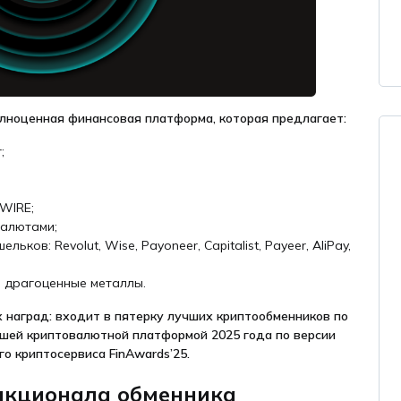
полноценная финансовая платформа, которая предлагает:
;
WIRE;
валютами;
ов: Revolut, Wise, Payoneer, Capitalist, Payeer, AliPay,
в драгоценные металлы.
 наград: входит в пятерку лучших криптообменников по
чшей криптовалютной платформой 2025 года по версии
о криптосервиса FinAwards’25.
нкционала обменника