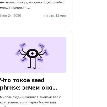
криптовалют: как их
несколько минут, но даже одна ошибка
может привести ...
избежать
Июл 24, 2026
читать 11 мин
Что такое seed
phrase: зачем она
нужна, объяснение и
Многие люди начинают знакомство с
важность, почему
криптовалютами через биржи или