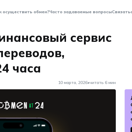
к осуществить обмен?
Часто задаваемые вопросы
Связатьс
инансовый сервис
переводов,
4 часа
•
10 марта, 2026
читать 6 мин