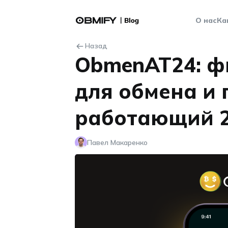
О нас
Ка
Назад
ObmenAT24: ф
для обмена и 
работающий 2
Павел Макаренко