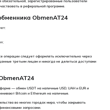
ся обязательной, зарегистрированные пользователи
участвовать в реферальной программе.
 обменника ObmenAT24
ет:
х;
се операции следует оформлять исключительно через
данные третьим лицам и никогда не делиться доступами
 ObmenAT24
форме — обмен USDT на наличные USD, UAH и EUR и
енивают Bitcoin и Ethereum на наличные.
льства во многих городах мира, чтобы закрывать
финансовыми запросами.