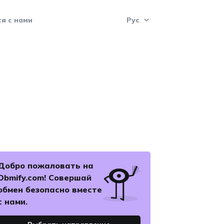
я с нами
Рус
Рус
Укр
Eng
Pol
Добро пожаловать на
Esp
Obmify.com! Совершай
обмен безопасно вместе
с нами.