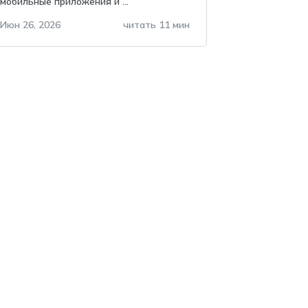
мобильные приложения и ...
нельзя хранить в
telegram?
Июн 26, 2026
читать 11 мин