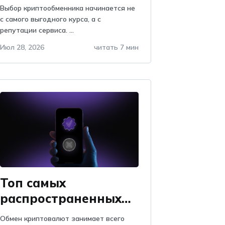
по отзывам на
Выбор криптообменника начинается не
Obmify
с самого выгодного курса, а с
репутации сервиса. ...
Июл 28, 2026
читать 7 мин
Топ самых
распространенных
проблем при обмене
Обмен криптовалют занимает всего