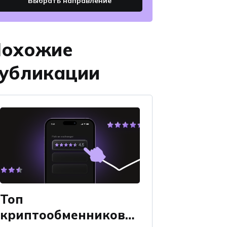
Выбрать направление
охожие
убликации
Топ
криптообменников