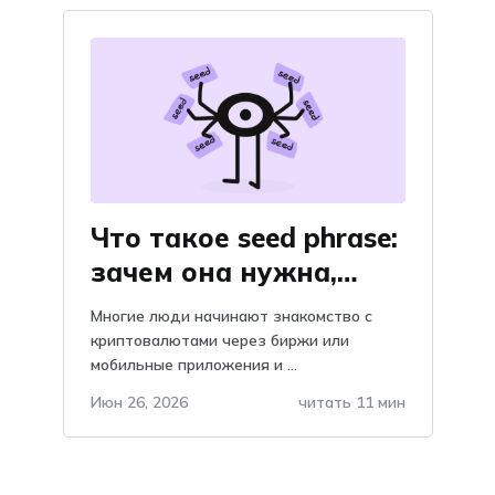
Что такое seed phrase:
зачем она нужна,
объяснение и
Многие люди начинают знакомство с
важность, почему
криптовалютами через биржи или
мобильные приложения и ...
нельзя хранить в
telegram?
Июн 26, 2026
читать 11 мин