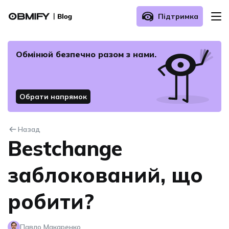
Підтримка
Про нас
Обмінюй безпечнo разом з нами.
Як здійснити обмін?
Обрати напрямок
Поширені запитання
Назад
Зв’язатись з нами
Bestchange
заблокований, що
робити?
Павло Макаренко