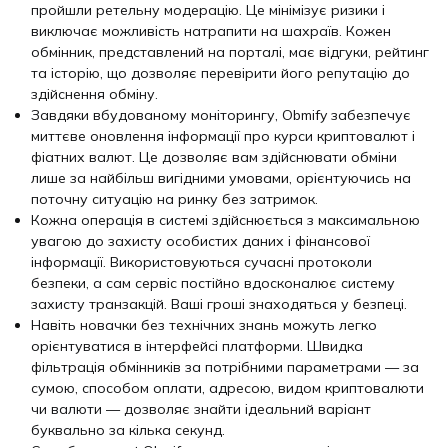
пройшли ретельну модерацію. Це мінімізує ризики і
виключає можливість натрапити на шахраїв. Кожен
обмінник, представлений на порталі, має відгуки, рейтинг
та історію, що дозволяє перевірити його репутацію до
здійснення обміну.
Завдяки вбудованому моніторингу, Obmify забезпечує
миттєве оновлення інформації про курси криптовалют і
фіатних валют. Це дозволяє вам здійснювати обміни
лише за найбільш вигідними умовами, орієнтуючись на
поточну ситуацію на ринку без затримок.
Кожна операція в системі здійснюється з максимальною
увагою до захисту особистих даних і фінансової
інформації. Використовуються сучасні протоколи
безпеки, а сам сервіс постійно вдосконалює систему
захисту транзакцій. Ваші гроші знаходяться у безпеці.
Навіть новачки без технічних знань можуть легко
орієнтуватися в інтерфейсі платформи. Швидка
фільтрація обмінників за потрібними параметрами — за
сумою, способом оплати, адресою, видом криптовалюти
чи валюти — дозволяє знайти ідеальний варіант
буквально за кілька секунд.