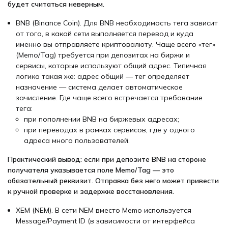
будет считаться неверным.
BNB (Binance Coin).
Для BNB необходимость тега зависит
от того, в какой сети выполняется перевод и куда
именно вы отправляете криптовалюту. Чаще всего «тег»
(Memo/Tag) требуется при депозитах на биржи и
сервисы, которые используют общий адрес.
Типичная
логика такая же:
адрес общий — тег определяет
назначение — система делает автоматическое
зачисление.
Где чаще всего встречается требование
тега:
при пополнении BNB на биржевых адресах;
при переводах в рамках сервисов, где у одного
адреса много пользователей.
Практический вывод: если при депозите BNB на стороне
получателя указывается поле Memo/Tag — это
обязательный реквизит. Отправка без него может привести
к ручной проверке и задержке восстановления.
XEM (NEM).
В сети NEM вместо Memo используется
Message/Payment ID (в зависимости от интерфейса