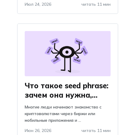
Июл 24, 2026
читать 11 мин
Что такое seed phrase:
зачем она нужна,
объяснение и
Многие люди начинают знакомство с
важность, почему
криптовалютами через биржи или
мобильные приложения и ...
нельзя хранить в
telegram?
Июн 26, 2026
читать 11 мин