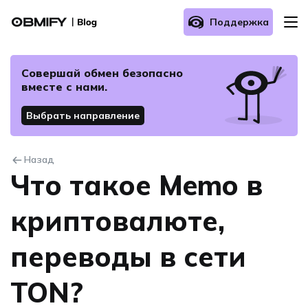
Поддержка
О нас
Совершай обмен безопасно
вместе с нами.
Как осуществить обмен?
Выбрать направление
Часто задаваемые вопросы
Назад
Что такое Memo в
Связаться с нами
криптовалюте,
переводы в сети
TON?