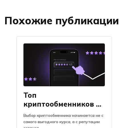
Похожие публикации
Топ
криптообменников по
отзывам на Obmify
Выбор криптообменника начинается не с
самого выгодного курса, а с репутации
сервиса. ...