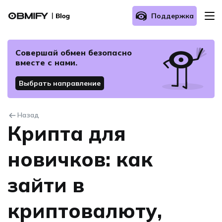
Поддержка
О нас
Совершай обмен безопасно
вместе с нами.
Как осуществить обмен?
Выбрать направление
Часто задаваемые вопросы
Назад
Крипта для
Связаться с нами
новичков: как
зайти в
криптовалюту,