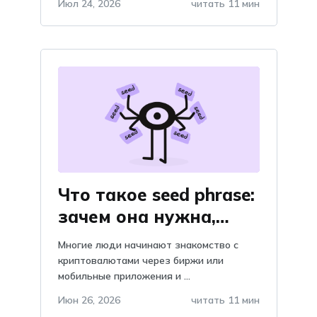
Июл 24, 2026
читать 11 мин
Что такое seed phrase:
зачем она нужна,
объяснение и
Многие люди начинают знакомство с
важность, почему
криптовалютами через биржи или
мобильные приложения и ...
нельзя хранить в
telegram?
Июн 26, 2026
читать 11 мин