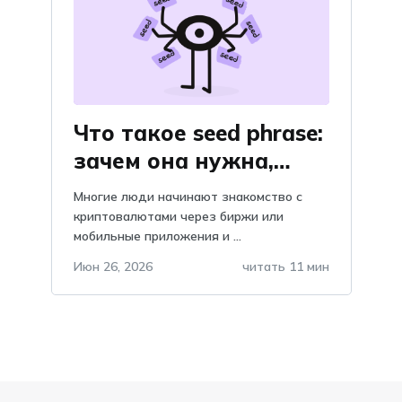
Что такое seed phrase:
зачем она нужна,
объяснение и
Многие люди начинают знакомство с
важность, почему
криптовалютами через биржи или
мобильные приложения и ...
нельзя хранить в
telegram?
Июн 26, 2026
читать 11 мин