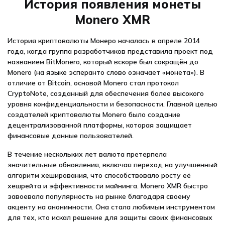
История появления монеты
Monero XMR
История криптовалюты Монеро началась в апреле 2014
года, когда группа разработчиков представила проект под
названием BitMonero, который вскоре был сокращён до
Monero (на языке эсперанто слово означает «монета»). В
отличие от Bitcoin, основой Monero стал протокол
CryptoNote, созданный для обеспечения более высокого
уровня конфиденциальности и безопасности. Главной целью
создателей криптовалюты Monero было создание
децентрализованной платформы, которая защищает
финансовые данные пользователей.
В течение нескольких лет валюта претерпела
значительные обновления, включая переход на улучшенный
алгоритм хеширования, что способствовало росту её
хешрейта и эффективности майнинга. Monero XMR быстро
завоевала популярность на рынке благодаря своему
акценту на анонимности. Она стала любимым инструментом
для тех, кто искал решение для защиты своих финансовых