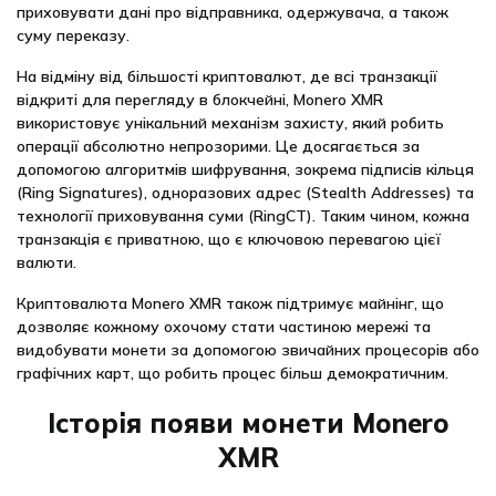
приховувати дані про відправника, одержувача, а також
суму переказу.
На відміну від більшості криптовалют, де всі транзакції
відкриті для перегляду в блокчейні, Monero XMR
використовує унікальний механізм захисту, який робить
операції абсолютно непрозорими. Це досягається за
допомогою алгоритмів шифрування, зокрема підписів кільця
(Ring Signatures), одноразових адрес (Stealth Addresses) та
технології приховування суми (RingCT). Таким чином, кожна
транзакція є приватною, що є ключовою перевагою цієї
валюти.
Криптовалюта Monero XMR також підтримує майнінг, що
дозволяє кожному охочому стати частиною мережі та
видобувати монети за допомогою звичайних процесорів або
графічних карт, що робить процес більш демократичним.
Історія появи монети Monero
XMR