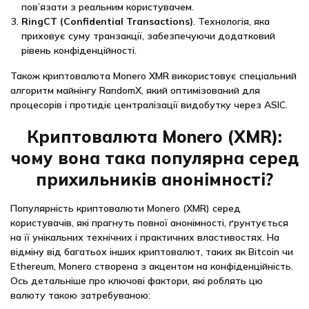
пов’язати з реальним користувачем.
RingCT (Confidential Transactions)
. Технологія, яка
приховує суму транзакції, забезпечуючи додатковий
рівень конфіденційності.
Також криптовалюта Monero XMR використовує спеціальний
алгоритм майнінгу RandomX, який оптимізований для
процесорів і протидіє централізації видобутку через ASIC.
Криптовалюта Monero (XMR):
чому вона така популярна серед
прихильників анонімності?
Популярність криптовалюти Monero (XMR) серед
користувачів, які прагнуть повної анонімності, ґрунтується
на її унікальних технічних і практичних властивостях. На
відміну від багатьох інших криптовалют, таких як Bitcoin чи
Ethereum, Monero створена з акцентом на конфіденційність.
Ось детальніше про ключові фактори, які роблять цю
валюту такою затребуваною: