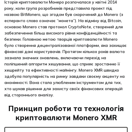
Історія криптовалюти Монеро розпочалася у квітні 2014
року, коли група розробників представила проект під
назвою BitMonero, що згодом був скорочений до Monero (з
есперанто слово означає “монета”). На відміну від Bitcoin,
основою Monero став протокол CryptoNote, створений для
забезпечення більш високого рівня конфіденційності та
безпеки. Головною метою творців криптовалюти Monero
було створення децентралізованої платформи, яка захищає
фінансові дані користувачів. Протягом кількох років валюта
зазнала значних оновлень, включаючи перехід на
поліпшений алгоритм хешування, що сприяє зростанню її
хешрейту та ефективності майнінгу. Monero XMR швидко
здобула популярність на ринку завдяки своєму акценту на
анонімності. Вона стала улюбленим інструментом для тих,
хто шукав рішення для захисту своїх фінансових операцій
від стороннього аналізу.
Принцип роботи та технологія
криптовалюти Monero XMR