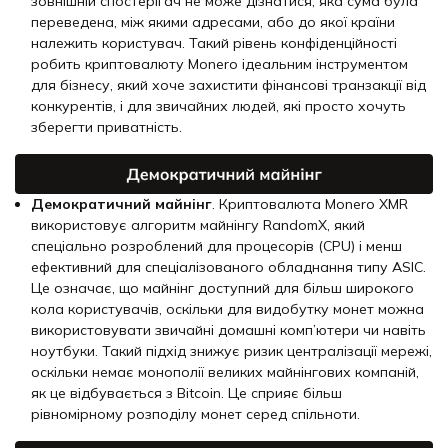
зовнішній спостерігач не може дізнатися, яка сума була
переведена, між якими адресами, або до якої країни
належить користувач. Такий рівень конфіденційності
робить криптовалюту Monero ідеальним інструментом
для бізнесу, який хоче захистити фінансові транзакції від
конкурентів, і для звичайних людей, які просто хочуть
зберегти приватність.
Демократичний майнінг
. Криптовалюта Monero XMR
використовує алгоритм майнінгу RandomX, який
спеціально розроблений для процесорів (CPU) і менш
ефективний для спеціалізованого обладнання типу ASIC.
Це означає, що майнінг доступний для більш широкого
кола користувачів, оскільки для видобутку монет можна
використовувати звичайні домашні комп’ютери чи навіть
ноутбуки. Такий підхід знижує ризик централізації мережі,
оскільки немає монополії великих майнінгових компаній,
як це відбувається з Bitcoin. Це сприяє більш
рівномірному розподілу монет серед спільноти.