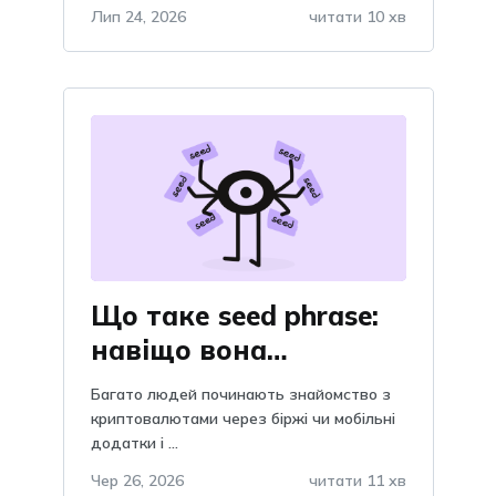
Лип 24, 2026
читати 10 хв
Що таке seed phrase:
навіщо вона
потрібна, пояснення
Багато людей починають знайомство з
та важливість, чому
криптовалютами через біржі чи мобільні
додатки і ...
не можна зберігати в
telegram?
Чер 26, 2026
читати 11 хв