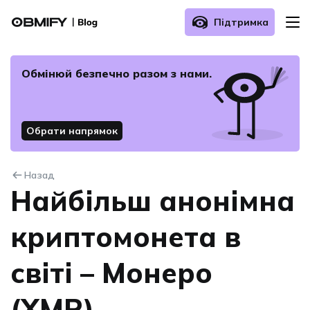
Підтримка
Про нас
Обмінюй безпечнo разом з нами.
Як здійснити обмін?
Обрати напрямок
Поширені запитання
Назад
Зв’язатись з нами
Найбільш анонімна
криптомонета в
світі – Монеро
(XMR)