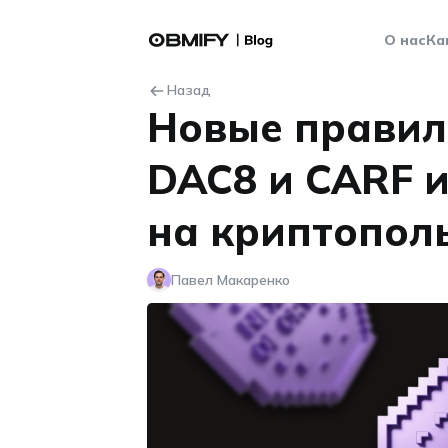
О нас
Ка
Назад
Новые правила
DAC8 и CARF и
на криптопол
Павел Макаренко