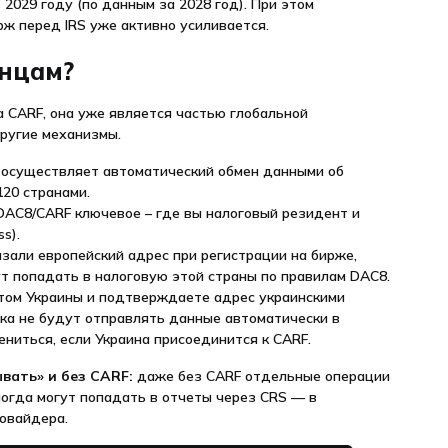
2029 году (по данным за 2028 год). При этом
ж перед IRS уже активно усиливается.
инцам?
 CARF, она уже является частью глобальной
другие механизмы.
 осуществляет автоматический обмен данными об
120 странами.
DAC8/CARF ключевое – где вы налоговый резидент и
s).
казали европейский адрес при регистрации на бирже,
т попадать в налоговую этой страны по правилам DAC8.
том Украины и подтверждаете адрес украинскими
ка не будут отправлять данные автоматически в
ниться, если Украина присоединится к CARF.
вать» и без CARF:
даже без CARF отдельные операции
огда могут попадать в отчеты через CRS — в
ровайдера.