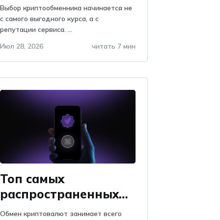
по отзывам на
Выбор криптообменника начинается не
Obmify
с самого выгодного курса, а с
репутации сервиса. ...
Июл 28, 2026
читать 7 мин
Топ самых
распространенных
проблем при обмене
Обмен криптовалют занимает всего