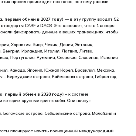
 этих правил происходит поэтапно, поэтому разные
а, первый обмен в 2027 году)
— в эту группу входят 52
стандарты CARF и DAC8. Это означает, что с 1 января
начали фиксировать данные о ваших транзакциях, чтобы
ария, Хорватия, Кипр, Чехия, Дания, Эстония,
, Венгрия, Ирландия, Италия, Латвия, Литва,
ша, Португалия, Румыния, Словакия, Словения, Испания
ия, Канада, Япония, Южная Корея, Бразилия, Мексика,
 – Бермудские острова, Каймановы острова, Гибралтар,
а, первый обмен в 2028 году)
– к системе
и которых крупные криптохабы. Они начнут
я, Багамские острова, Сейшельские острова, Малайзия и
аты планируют начать полноценный международный