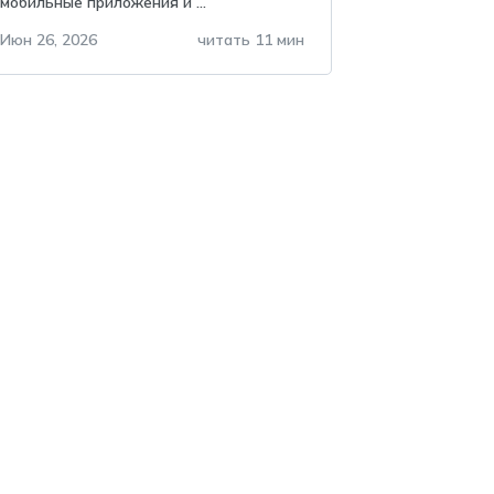
мобильные приложения и ...
нельзя хранить в
telegram?
Июн 26, 2026
читать 11 мин