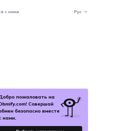
я с нами
Рус
Рус
Укр
Eng
Pol
Добро пожаловать на
Esp
Obmify.com! Совершай
обмен безопасно вместе
с нами.