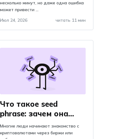
криптовалют: как их
несколько минут, но даже одна ошибка
может привести ...
избежать
Июл 24, 2026
читать 11 мин
Что такое seed
phrase: зачем она
нужна, объяснение и
Многие люди начинают знакомство с
важность, почему
криптовалютами через биржи или