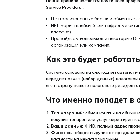
Новые правила касаются почти всех профе
Service Providers):
Централизованные биржи и обменные с
NFT-маркетплейсы (если цифровые актив
платежа).
Провайдеры кошельков и некоторые DeF
организация или компания.
Как это будет работать
Система основана на ежегодном автоматиче
передает отчет (набор данных) налоговой с
его в страну вашего налогового резидентст
Что именно попадет в о
Тип операций:
обмен крипты на обычные
покупки товаров или услуг через крипто
Ваши данные:
ФИО, полный адрес прожи
Финансы:
общая выручка от продажи ак
частности на некастодиальные.