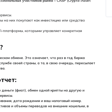
ссиональных участников рынка – CASP (Crypto-Asset
ервисы.
ы на них покупают как инвестицию или средство
i-платформы, которыми управляет конкретная
?
ском обмене. Это означает, что раз в год биржа
лужбе своей страны, а та, в свою очередь, пересылает
ва.
тчет:
 деньги (фиат), обмен одной крипты на другую и
сервисы.
вания, дата рождения и ваш налоговый номер.
тивов и объемы переводов на внешние кошельки, в