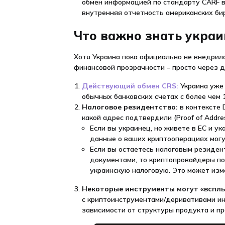
обмен информацией по стандарту CARF в 
внутренняя отчетность американских бир
Что важно знать укра
Хотя Украина пока официально не внедрила
финансовой прозрачности – просто через 
Действующий обмен CRS:
Украина уже
обычных банковских счетах с более чем 
Налоговое резидентство:
в контексте 
какой адрес подтвердили (Proof of Addres
Если вы украинец, но живете в ЕС и у
данные о ваших криптооперациях могу
Если вы остаетесь налоговым резиден
документами, то криптопровайдеры по
украинскую налоговую. Это может изме
Некоторые инструменты могут «всплы
с криптоинструментами/деривативами ин
зависимости от структуры продукта и п