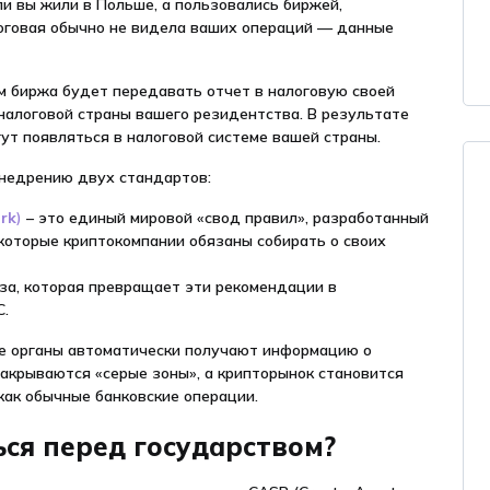
и вы жили в Польше, а пользовались биржей,
логовая обычно не видела ваших операций — данные
м биржа будет передавать отчет в налоговую своей
налоговой страны вашего резидентства. В результате
ут появляться в налоговой системе вашей страны.
внедрению двух стандартов:
rk
)
– это единый мировой «свод правил», разработанный
которые криптокомпании обязаны собирать о своих
за, которая превращает эти рекомендации в
С.
ые органы автоматически получают информацию о
закрываются «серые зоны», а крипторынок становится
как обычные банковские операции.
ся перед государством?