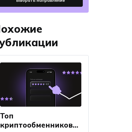
Выбрать направление
охожие
убликации
Топ
криптообменников