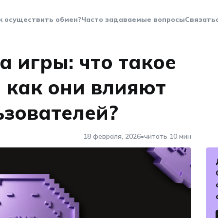
к осуществить обмен?
Часто задаваемые вопросы
Связатьс
 игры: что такое
 как они влияют
ьзователей?
•
18 февраля, 2026
читать 10 мин