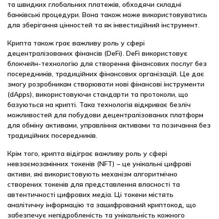
та швидких глобальних платежів, обходячи складні
банківські процедури. Вона також може використовуватись
для зберігання цінностей та як інвестиційний інструмент.
Крипта також грає важливу роль у сфері
децентралізованих фінансів (DeFi). DeFi використовує
блокчейн-технологію для створення фінансових послуг без
посередників, традиційних фінансових організацій. Це дає
змогу розробникам створювати нові фінансові інструменти
(dApps), використовуючи стандарти та протоколи, що
базуються на крипті. Така технологія відкриває безліч
можливостей для побудови децентралізованих платформ
для обміну активами, управління активами та позичання без
традиційних посередників.
Крім того, крипта відіграє важливу роль у сфері
невзаємозамінних токенів (NFT) – це унікальні цифрові
активи, які використовують механізм алгоритмічно
створених токенів для представлення власності та
автентичності цифрових медіа. Ці токени містять
аналітичну інформацію та зашифрований криптокод, що
забезпечує непідробленість та унікальність кожного