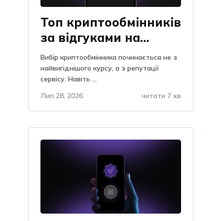
Топ криптообмінників
за відгуками на
Obmify
Вибір криптообмінника починається не з
найвигіднішого курсу, а з репутації
сервісу. Навіть ...
Лип 28, 2026
читати 7 хв