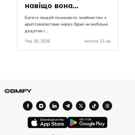
навіщо вона
потрібна, пояснення
Багато людей починають знайомство з
та важливість, чому
криптовалютами через біржі чи мобільні
додатки і ...
не можна зберігати в
telegram?
Чер 26, 2026
читати 11 хв