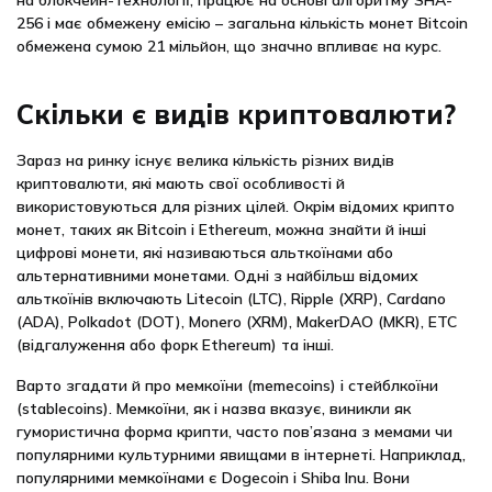
на блокчейн-технології, працює на основі алгоритму SHA-
256 і має обмежену емісію – загальна кількість монет Bitcoin
обмежена сумою 21 мільйон, що значно впливає на курс.
Скільки є видів криптовалюти?
Зараз на ринку існує велика кількість різних видів
криптовалюти, які мають свої особливості й
використовуються для різних цілей. Окрім відомих крипто
монет, таких як Bitcoin і Ethereum, можна знайти й інші
цифрові монети, які називаються альткоїнами або
альтернативними монетами. Одні з найбільш відомих
альткоїнів включають Litecoin (LTC), Ripple (XRP), Cardano
(ADA), Polkadot (DOT), Monero (XRM), MakerDAO (MKR), ETC
(відгалуження або форк Ethereum) та інші.
Варто згадати й про мемкоїни (memecoins) і стейблкоїни
(stablecoins). Мемкоїни, як і назва вказує, виникли як
гумористична форма крипти, часто пов’язана з мемами чи
популярними культурними явищами в інтернеті. Наприклад,
популярними мемкоїнами є Dogecoin і Shiba Inu. Вони