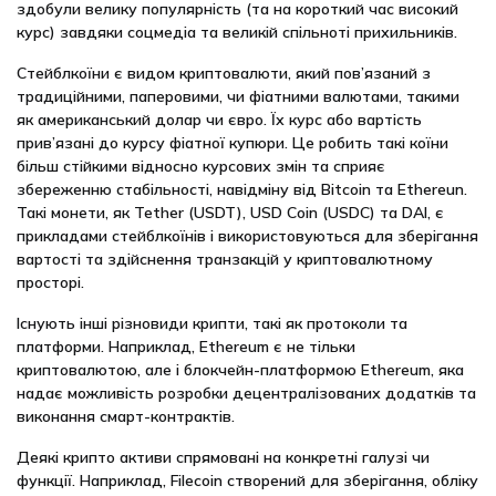
здобули велику популярність (та на короткий час високий
курс) завдяки соцмедіа та великій спільноті прихильників.
Стейблкоїни є видом криптовалюти, який пов’язаний з
традиційними, паперовими, чи фіатними валютами, такими
як американський долар чи євро. Їх курс або вартість
прив’язані до курсу фіатної купюри. Це робить такі коїни
більш стійкими відносно курсових змін та сприяє
збереженню стабільності, навідміну від Bitcoin та Ethereun.
Такі монети, як Tether (USDT), USD Coin (USDC) та DAI, є
прикладами стейблкоїнів і використовуються для зберігання
вартості та здійснення транзакцій у криптовалютному
просторі.
Існують інші різновиди крипти, такі як протоколи та
платформи. Наприклад, Ethereum є не тільки
криптовалютою, але і блокчейн-платформою Ethereum, яка
надає можливість розробки децентралізованих додатків та
виконання смарт-контрактів.
Деякі крипто активи спрямовані на конкретні галузі чи
функції. Наприклад, Filecoin створений для зберігання, обліку