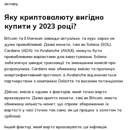
активу.
Яку криптовалюту вигідно
купити у 2023 році?
Bitcoin та Ethereum завжди актуальні, та курс зараз не
дуже привабливий. Деякі монети, такі як Solana (SOL),
Cardano (ADA) та Avalanche (AVAX), можуть бути
привабливими варіантами для інвестування. Solana
забезпечує швидкі транзакції та зменшення комісій при
розрахунках, Cardano має обмежену емісію та пропонує
енергоефективний протокол, а Avalanche відзначається
партнерством з компанією Deloitte та високим потенціалом.
Дійсно, емісія є одним з факторів, який точно варто
враховувати. Деякі крипто монети, такі як Bitcoin, мають
обмежену кількість монет, що сприяє збереженню їх
вартості у часі (точно так само, як це працює з золотом та
сріблом).
Інший фактор, який варто враховувати, це інфляція.