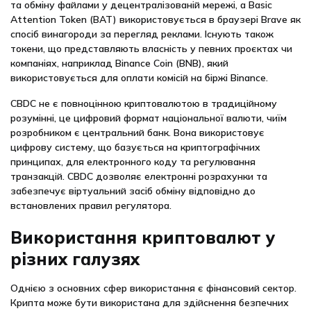
та обміну файлами у децентралізованій мережі, а Basic
Attention Token (BAT) використовується в браузері Brave як
спосіб винагороди за перегляд реклами. Існують також
токени, що представляють власність у певних проєктах чи
компаніях, наприклад Binance Coin (BNB), який
використовується для оплати комісій на біржі Binance.
CBDC не є повноцінною криптовалютою в традиційному
розумінні, це цифровий формат національної валюти, чиїм
розробником є центральний банк. Вона використовує
цифрову систему, що базується на криптографічних
принципах, для електронного коду та регулювання
транзакцій. CBDC дозволяє електронні розрахунки та
забезпечує віртуальний засіб обміну відповідно до
встановлених правил регулятора.
Використання криптовалют у
різних галузях
Однією з основних сфер використання є фінансовий сектор.
Крипта може бути використана для здійснення безпечних