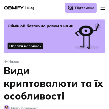
Підтримка
Про нас
Обмінюй безпечнo разом з нами.
Як здійснити обмін?
Обрати напрямок
Поширені запитання
Назад
Зв’язатись з нами
Види
криптовалюти та їх
особливості
Павло Макаренко