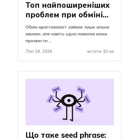
Топ найпоширеніших
проблем при обміні
криптовалют: як їх
Обмін криптовалют займає лише кілька
уникнути
хвилин, але навіть одна помилка може
призвести ...
Лип 24, 2026
читати 10 хв
Що таке seed phrase: