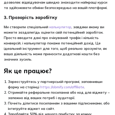
дозволяє відвідувачам швидко знаходити найкращі курси
та здійснювати обміни безпосередньо на вашій платформі.
3. Прозорість заробітку
Ми створили спеціальний
калькулятор
, завдяки якому ви
можете заздалегідь оцінити свій потенційний заробіток.
Просто вводите дані про очікуваний трафік і кількість
конверсій, і калькулятор покаже потенційний дохід. Це
ідеальний інструмент для того, щоб реально зрозуміти, як
ваша діяльність може приносити додаткові кошти без
значних зусиль.
Як це працює?
Зареєструйтесь у партнерській програмі, заповнивши
форму на сторінці
https://obmify.com/affiliate
.
Отримайте реферальне посилання або код для віджету –
залежно від ваших потреб і аудиторії.
Почніть ділитися посиланням з вашими підписниками, або
інтегруйте віджет на сайт.
Заробляйте 50% від нашого прибутку за кожну