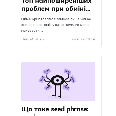
Топ найпоширеніших
проблем при обміні
криптовалют: як їх
Обмін криптовалют займає лише кілька
уникнути
хвилин, але навіть одна помилка може
призвести ...
Лип 24, 2026
читати 10 хв
Що таке seed phrase: