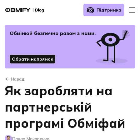
Підтримка
Про нас
Обмінюй безпечнo разом з нами.
Як здійснити обмін?
Обрати напрямок
Поширені запитання
Назад
Зв’язатись з нами
Як заробляти на
партнерській
програмі Обміфай
Павло Макаренко