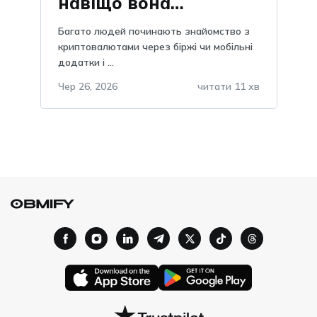
навіщо вона
потрібна, пояснення
Багато людей починають знайомство з
та важливість, чому
криптовалютами через біржі чи мобільні
додатки і ...
не можна зберігати в
telegram?
Чер 26, 2026
читати 11 хв