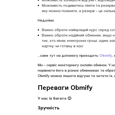
Можливість подивитись ліміти та резерви
яку можна поміняти, а резерв – це скіль
Недоліки:
Важко обрати найкращий курс серед сотн
Важко обрати надійний обмінник, якщо 
тих, хто міняє електронні гроші, адже з
картку чи готівку в касі
…саме тут на допомогу приходить
Obmify
,
Ми – сервіс моніторингу онлайн обмінок. У н
порівняти його в різних обмінниках та обра
Obmify можна лишати відгуки та читати їх, 
Переваги Obmify
У нас їх багато 🙂
Зручність