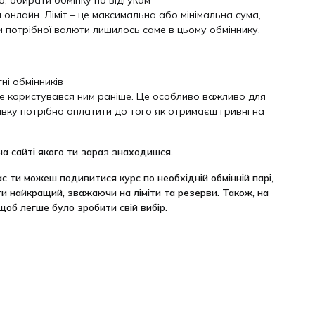
 онлайн. Ліміт – це максимальна або мінімальна сума,
ки потрібної валюти лишилось саме в цьому обміннику.
і обмінників
не користувався ним раніше. Це особливо важливо для
аявку потрібно оплатити до того як отримаєш гривні на
 на сайті якого ти зараз знаходишся.
ас ти можеш подивитися курс по необхідній обмінній парі,
ти найкращий, зважаючи на ліміти та резерви. Також, на
щоб легше було зробити свій вибір.