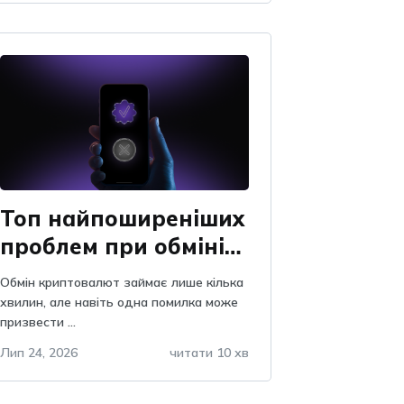
Топ найпоширеніших
проблем при обміні
криптовалют: як їх
Обмін криптовалют займає лише кілька
уникнути
хвилин, але навіть одна помилка може
призвести ...
Лип 24, 2026
читати 10 хв