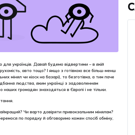
С
для українців. Давай будемо відвертими – в якій
рухомість, авто тощо? І якщо з готівкою все більш-менш
их мінял чи кіоск на базарі), то безготівка, а тим паче
дбання людства, яким українці з задоволенням
о наших громадян знаходяться в Європі і не тільки.
тання.
найкращий? Чи варто довіряти привокзальним мінялам?
беремося по порядку й обговоримо кожен спосіб обміну,