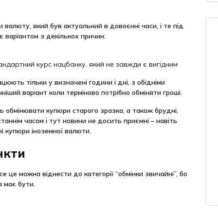
валюту, який був актуальний в довоєнні часи, і те під
 є варіантом з декількох причин:
ндартний курс нацбанку, який не завжди є вигідним
юють тільки у визначені години і дні, з обідніми
чніший варіант коли терміново потрібно обміняти гроші.
 обмінювати купюри старого зразка, а також брудні,
станнім часом і тут новини не досить приємні – навіть
кі купюри іноземної валюти.
нкти
 все це можна віднести до категорії “обмінки звичайні”, бо
ія має бути.