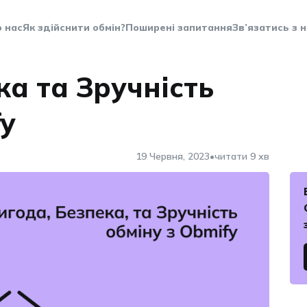
 нас
Як здійснити обмін?
Поширені запитання
Зв’язатись з 
ка та Зручність
fy
•
19 Червня, 2023
читати 9 хв