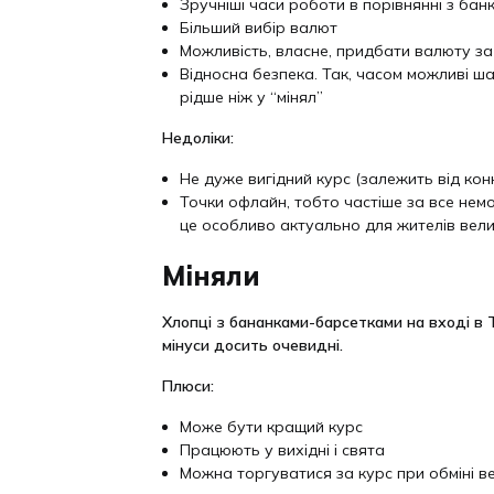
Зручніші часи роботи в порівнянні з бан
Більший вибір валют
Можливість, власне, придбати валюту за
Відносна безпека. Так, часом можливі ш
рідше ніж у “мінял”
Недоліки:
Не дуже вигідний курс (залежить від кон
Точки офлайн, тобто частіше за все немо
це особливо актуально для жителів вели
Міняли
Хлопці з бананками-барсетками на вході в 
мінуси досить очевидні.
Плюси:
Може бути кращий курс
Працюють у вихідні і свята
Можна торгуватися за курс при обміні вел