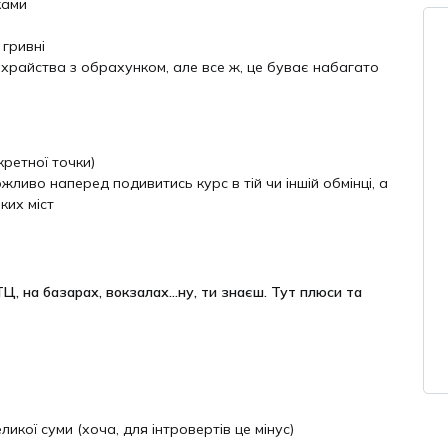
ками
 гривні
ахрайства з обрахунком, але все ж, це буває набагато
кретної точки)
жливо наперед подивитись курс в тій чи іншій обмінці, а
ких міст
ТЦ, на базарах, вокзалах…ну, ти знаєш. Тут плюси та
икої суми (хоча, для інтровертів це мінус)