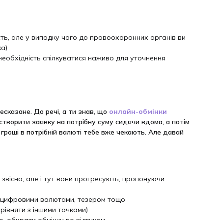
сть, але у випадку чого до правоохоронних органів ви
ка)
 необхідність спілкуватися наживо для уточнення
есказане. До речі, а ти знав, що
онлайн-обмінки
творити заявку на потрібну суму сидячи вдома, а потім
ї гроші в потрібній валюті тебе вже чекають. Але давай
 звісно, але і тут вони прогресують, пропонуючи
з цифровими валютами, тезером тощо
рівняти з іншими точками)
но, обирати обмінку по відгукам