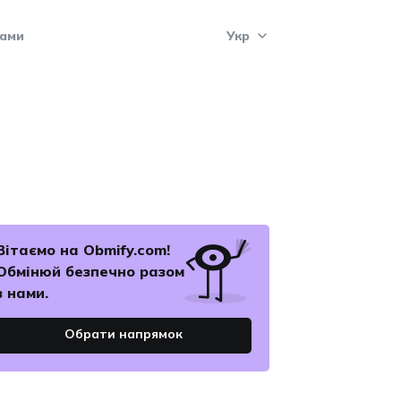
нами
Укр
Укр
Eng
Рус
Вітаємо на Obmify.com!
Pol
Обмінюй безпечнo разом
з нами.
Esp
Обрати напрямок