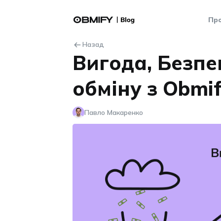
Про
Назад
Вигода, Безпе
обміну з Obmi
Павло Макаренко