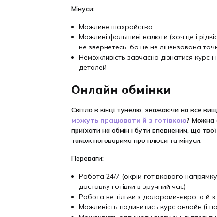
Мінуси:
Можливе шахрайство
Можливі фальшиві валюти (хоч це і рідкі
не звернетесь, бо це не ліцензована точ
Неможливість завчасно дізнатися курс і
деталей
Онлайн обмінки
Світло в кінці тунелю, зважаючи на все вищ
можуть працювати й з готівкою
?
Можна с
приїхати на обмін і бути впевненим, що тво
також поговоримо про плюси та мінуси.
Переваги:
Робота 24/7 (окрім готівкового напрямку
доставку готівки в зручний час)
Робота не тільки з доларами-євро, а й 
Можливість подивитись курс онлайн (і по
Можливість залишати відгуки і, відповід