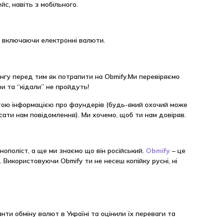
йс, навіть з мобільного.
, включаючи електронні валюти.
нгу перед тим як потрапити на Obmify.Ми перевіряємо
и та “кідали” не пройдуть!
итою інформацією про фаундерів (будь-який охочий може
сати нам повідомлення). Ми хочемо, щоб ти нам довіряв.
нополіст, а ще ми знаємо що він російський.
Obmify
– це
 Використовуючи Obmify ти не несеш копійку русні, ні
анти обміну валют в Україні та оцінили їх переваги та