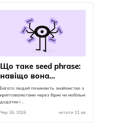
Що таке seed phrase:
навіщо вона
потрібна, пояснення
Багато людей починають знайомство з
та важливість, чому
криптовалютами через біржі чи мобільні
додатки і ...
не можна зберігати в
telegram?
Чер 26, 2026
читати 11 хв