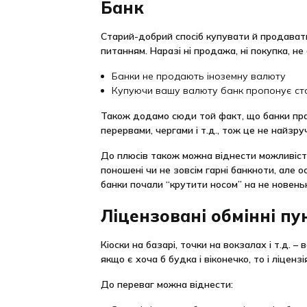
Банк
Старий-добрий спосіб купувати й продавати 
питанням. Наразі ні продажа, ні покупка, не
Банки не продають іноземну валюту
Купуючи вашу валюту банк пропонує ста
Також додамо сюди той факт, що банки прац
перервами, чергами і т.д., тож це не найзру
До плюсів також можна віднести можливість
поношені чи не зовсім гарні банкноти, але о
банки почали “крутити носом” на не новень
Ліцензовані обмінні пу
Кіоски на базарі, точки на вокзалах і т.д. –
якщо є хоча б будка і віконечко, то і ліценз
До переваг можна віднести: