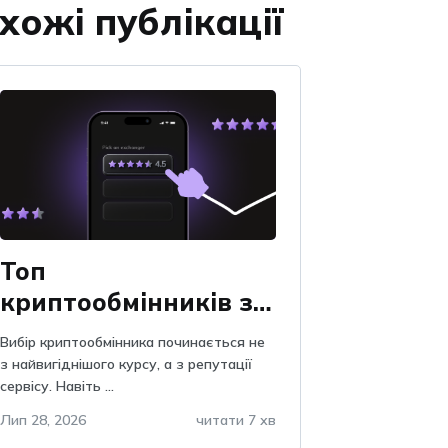
хожі публікації
Топ
криптообмінників за
відгуками на Obmify
Вибір криптообмінника починається не
з найвигіднішого курсу, а з репутації
сервісу. Навіть ...
Лип 28, 2026
читати 7 хв